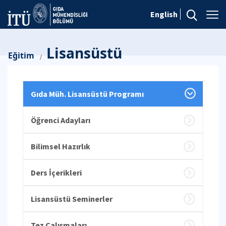
English
Lisansüstü
Eğitim
/
Gıda Müh. Lisansüstü Programı
Öğrenci Adayları
Bilimsel Hazırlık
Ders İçerikleri
Lisansüstü Seminerler
Tez Çalışmaları