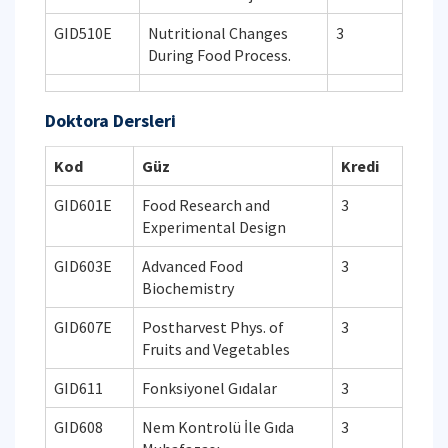
GID510E
Nutritional Changes
3
During Food Process.
Doktora Dersleri
Kod
Güz
Kredi
GID601E
Food Research and
3
Experimental Design
GID603E
Advanced Food
3
Biochemistry
GID607E
Postharvest Phys. of
3
Fruits and Vegetables
GID611
Fonksiyonel Gıdalar
3
GID608
Nem Kontrolü İle Gıda
3