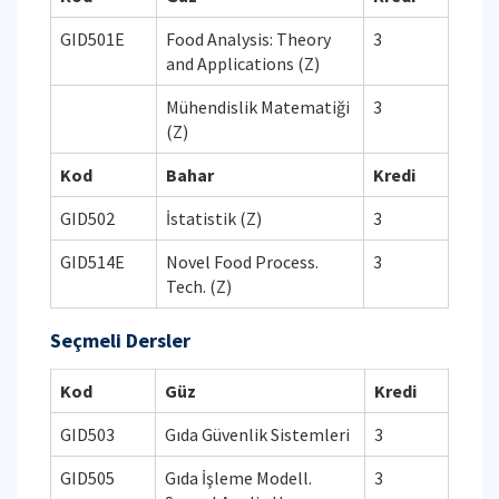
GID501E
Food Analysis: Theory
3
and Applications (Z)
Mühendislik Matematiği
3
(Z)
Kod
Bahar
Kredi
GID502
İstatistik (Z)
3
GID514E
Novel Food Process.
3
Tech. (Z)
Seçmeli Dersler
Kod
Güz
Kredi
GID503
Gıda Güvenlik Sistemleri
3
GID505
Gıda İşleme Modell.
3