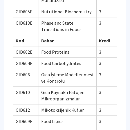
Muhafazası
GID605E
Nutritional Biochemistry
3
GID613E
Phase and State
3
Transitions in Foods
Kod
Bahar
Kredi
GID602E
Food Proteins
3
GID604E
Food Carbohydrates
3
GID606
Gıda İşleme Modellenmesi
3
ve Kontrolu
GID610
Gıda Kaynaklı Patojen
3
Mikroorganizmalar
GID612
Mikotoksijenik Küfler
3
GID609E
Food Lipids
3