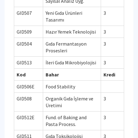
Sayısal Analiz Uyg.
GID507
Yeni Gıda Ürünleri
3
Tasarımı
GID509
Hazır Yemek Teknolojisi
3
GID504
Gıda Fermantasyon
3
Prosesleri
GID513
İleri Gıda Mikrobiyolojisi
3
Kod
Bahar
Kredi
GID506E
Food Stability
GID508
Organik Gıda İşleme ve
3
Üretimi
GID512E
Fund. of Baking and
3
Pasta Process.
GID511
Gıda Toksikolojisi
3