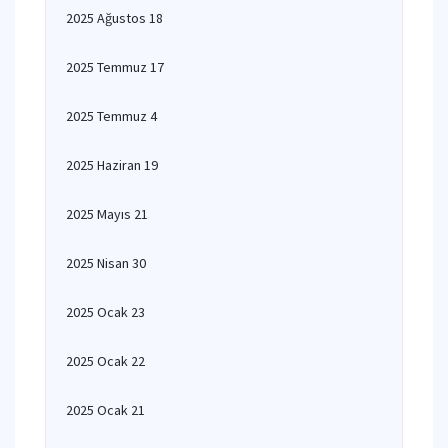
2025 Ağustos 18
2025 Temmuz 17
2025 Temmuz 4
2025 Haziran 19
2025 Mayıs 21
2025 Nisan 30
2025 Ocak 23
2025 Ocak 22
2025 Ocak 21