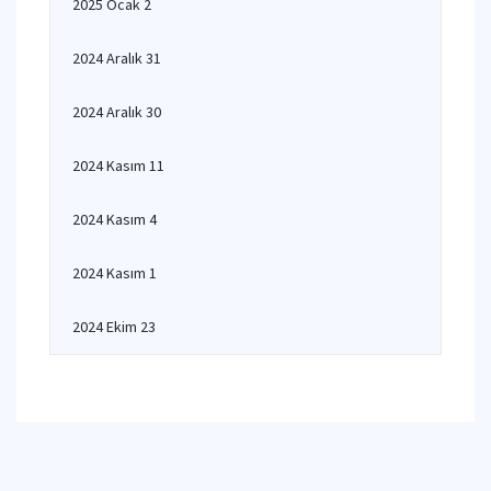
2025 Ocak 2
2024 Aralık 31
2024 Aralık 30
2024 Kasım 11
2024 Kasım 4
2024 Kasım 1
2024 Ekim 23