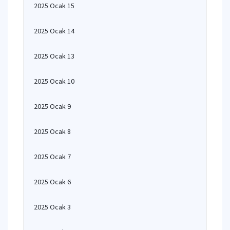
2025 Ocak 15
2025 Ocak 14
2025 Ocak 13
2025 Ocak 10
2025 Ocak 9
2025 Ocak 8
2025 Ocak 7
2025 Ocak 6
2025 Ocak 3