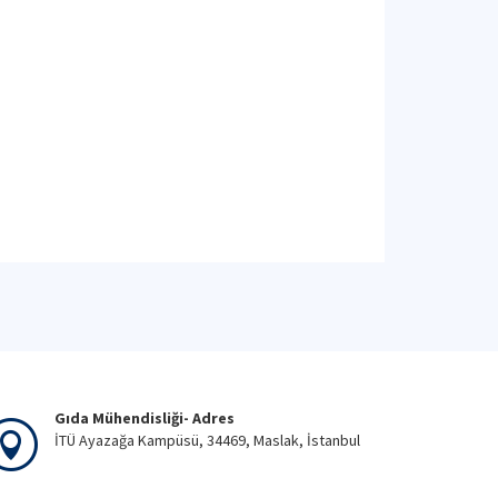
Gıda Mühendisliği- Adres
İTÜ Ayazağa Kampüsü, 34469, Maslak, İstanbul