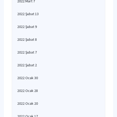
2022 Mart 7
2022 Şubat 13
2022 Şubat 9
2022 Şubat 8
2022 Şubat 7
2022 Şubat 2
2022 Ocak 30
2022 Ocak 28
2022 Ocak 20
2022 Ocak 17