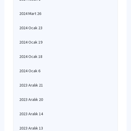
2024 Mart 26
2024 Ocak 23
2024 Ocak 19
2024 Ocak 18
2024 Ocak 6
2023 Aralık 21
2023 Aralık 20
2023 Aralık 14
2023 Aralık 13