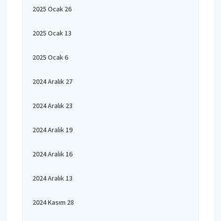
2025 Ocak 26
2025 Ocak 13
2025 Ocak 6
2024 Aralık 27
2024 Aralık 23
2024 Aralık 19
2024 Aralık 16
2024 Aralık 13
2024 Kasım 28