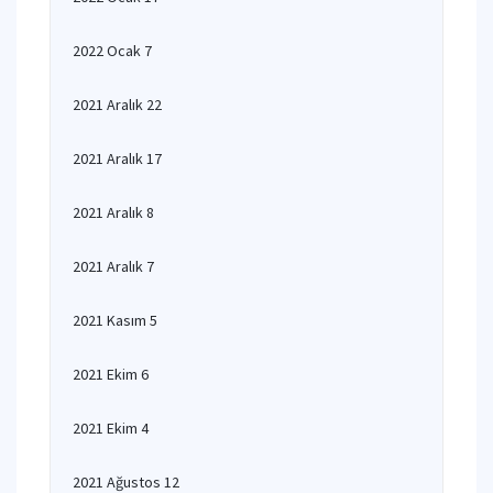
2022 Ocak 7
2021 Aralık 22
2021 Aralık 17
2021 Aralık 8
2021 Aralık 7
2021 Kasım 5
2021 Ekim 6
2021 Ekim 4
2021 Ağustos 12