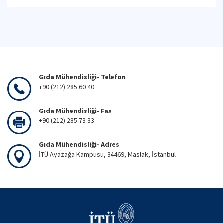
Gıda Mühendisliği- Telefon
+90 (212) 285 60 40
Gıda Mühendisliği- Fax
+90 (212) 285 73 33
Gıda Mühendisliği- Adres
İTÜ Ayazağa Kampüsü, 34469, Maslak, İstanbul