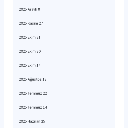
2025 Aralık 8
2025 Kasım 27
2025 Ekim 31
2025 Ekim 30
2025 Ekim 14
2025 Ağustos 13
2025 Temmuz 22
2025 Temmuz 14
2025 Haziran 25