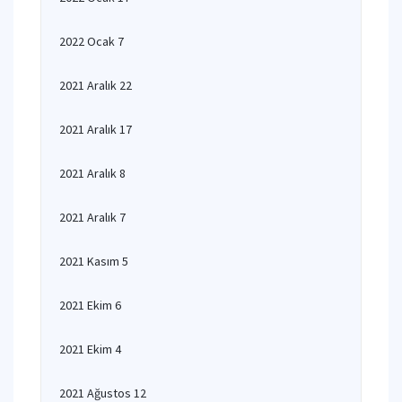
2022 Ocak 7
2021 Aralık 22
2021 Aralık 17
2021 Aralık 8
2021 Aralık 7
2021 Kasım 5
2021 Ekim 6
2021 Ekim 4
2021 Ağustos 12