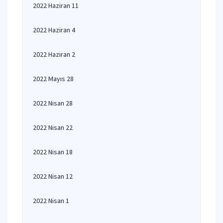
2022 Haziran 11
2022 Haziran 4
2022 Haziran 2
2022 Mayıs 28
2022 Nisan 28
2022 Nisan 22
2022 Nisan 18
2022 Nisan 12
2022 Nisan 1