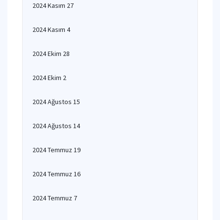
2024 Kasım 27
2024 Kasım 4
2024 Ekim 28
2024 Ekim 2
2024 Ağustos 15
2024 Ağustos 14
2024 Temmuz 19
2024 Temmuz 16
2024 Temmuz 7