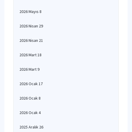
2026 Mayıs 8
2026 Nisan 29
2026 Nisan 21
2026 Mart 18
2026 Mart 9
2026 Ocak 17
2026 Ocak 8
2026 Ocak 4
2025 Aralık 26