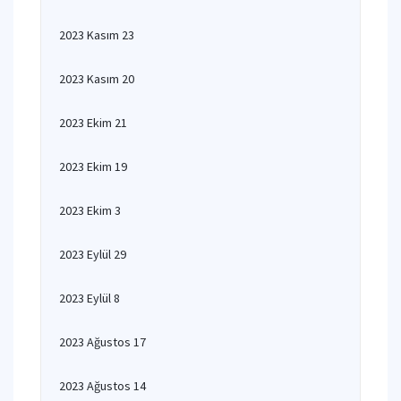
2023 Kasım 23
2023 Kasım 20
2023 Ekim 21
2023 Ekim 19
2023 Ekim 3
2023 Eylül 29
2023 Eylül 8
2023 Ağustos 17
2023 Ağustos 14