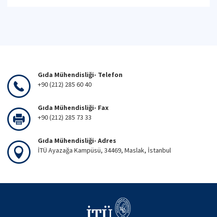
Gıda Mühendisliği- Telefon
+90 (212) 285 60 40
Gıda Mühendisliği- Fax
+90 (212) 285 73 33
Gıda Mühendisliği- Adres
İTÜ Ayazağa Kampüsü, 34469, Maslak, İstanbul