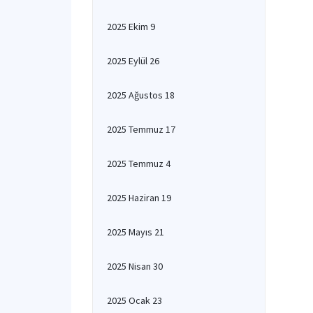
2025 Ekim 9
2025 Eylül 26
2025 Ağustos 18
2025 Temmuz 17
2025 Temmuz 4
2025 Haziran 19
2025 Mayıs 21
2025 Nisan 30
2025 Ocak 23