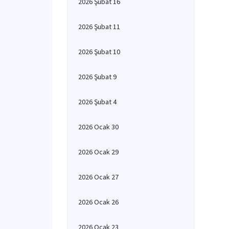
2026 Şubat 16
2026 Şubat 11
2026 Şubat 10
2026 Şubat 9
2026 Şubat 4
2026 Ocak 30
2026 Ocak 29
2026 Ocak 27
2026 Ocak 26
2026 Ocak 23