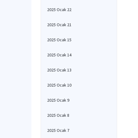
2025 Ocak 22
2025 Ocak 21
2025 Ocak 15
2025 Ocak 14
2025 Ocak 13
2025 Ocak 10
2025 Ocak 9
2025 Ocak 8
2025 Ocak 7