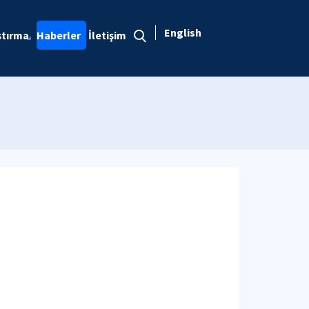
English
ştırma
Haberler
İletişim