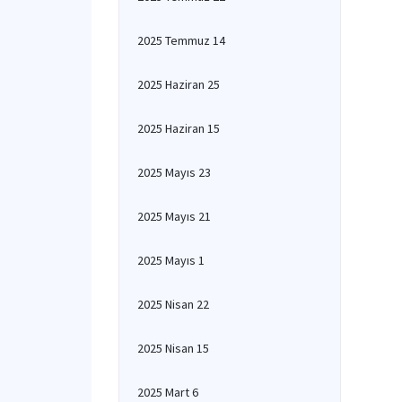
2025 Temmuz 14
2025 Haziran 25
2025 Haziran 15
2025 Mayıs 23
2025 Mayıs 21
2025 Mayıs 1
2025 Nisan 22
2025 Nisan 15
2025 Mart 6