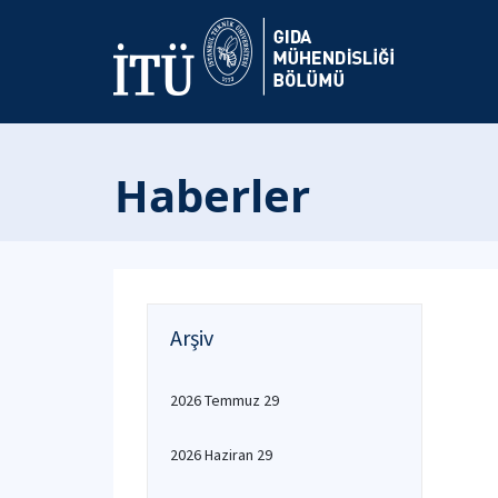
Haberler
Arşiv
2026 Temmuz 29
2026 Haziran 29