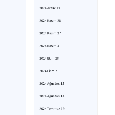
2024 Aralık 13
2024 Kasım 28
2024 Kasım 27
2024 Kasım 4
2024 Ekim 28
2024 Ekim 2
2024 Ağustos 15
2024 Ağustos 14
2024 Temmuz 19