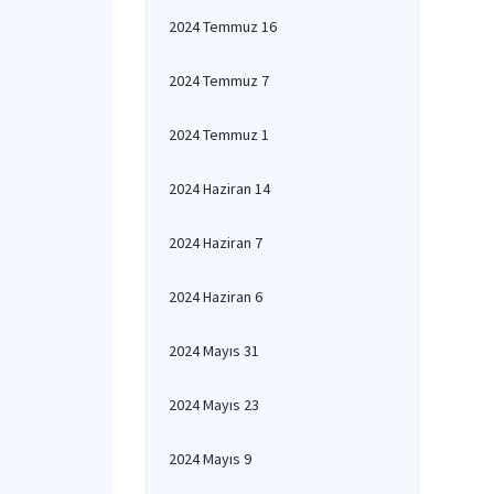
2024 Temmuz 16
2024 Temmuz 7
2024 Temmuz 1
2024 Haziran 14
2024 Haziran 7
2024 Haziran 6
2024 Mayıs 31
2024 Mayıs 23
2024 Mayıs 9