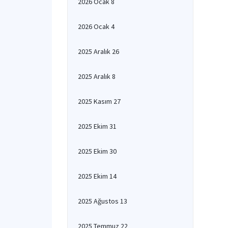
2026 Ocak 8
2026 Ocak 4
2025 Aralık 26
2025 Aralık 8
2025 Kasım 27
2025 Ekim 31
2025 Ekim 30
2025 Ekim 14
2025 Ağustos 13
2025 Temmuz 22