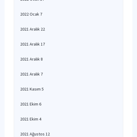
2022 Ocak 7
2021 Aralık 22
2021 Aralık 17
2021 Aralık 8
2021 Aralık 7
2021 Kasım 5
2021 Ekim 6
2021 Ekim 4
2021 Ağustos 12