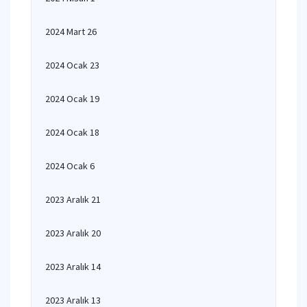
2024 Mart 26
2024 Ocak 23
2024 Ocak 19
2024 Ocak 18
2024 Ocak 6
2023 Aralık 21
2023 Aralık 20
2023 Aralık 14
2023 Aralık 13