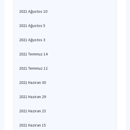
2021 Ağustos 10
2021 Ağustos 5
2021 Ağustos 3
2021 Temmuz 14
2021 Temmuz 12
2021 Haziran 30
2021 Haziran 29
2021 Haziran 23
2021 Haziran 15