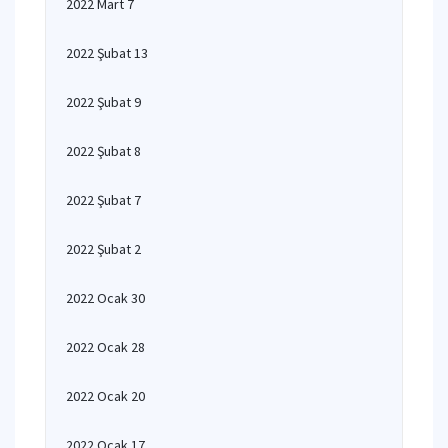
2022 Mart 7
2022 Şubat 13
2022 Şubat 9
2022 Şubat 8
2022 Şubat 7
2022 Şubat 2
2022 Ocak 30
2022 Ocak 28
2022 Ocak 20
2022 Ocak 17