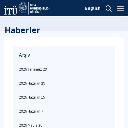
English
Haberler
Arşiv
2026 Temmuz 29
2026 Haziran 29
2026 Haziran 15
2026 Haziran 7
2026 Mayıs 20