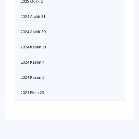
2025 Ocak 2
2024 Aralık 31
2024 Aralık 30
2024 Kasım 11
2024 Kasım 4
2024 Kasım 1
2024 Ekim 23