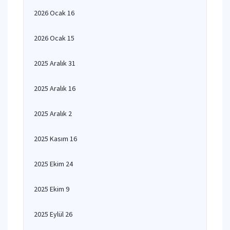
2026 Ocak 16
2026 Ocak 15
2025 Aralık 31
2025 Aralık 16
2025 Aralık 2
2025 Kasım 16
2025 Ekim 24
2025 Ekim 9
2025 Eylül 26