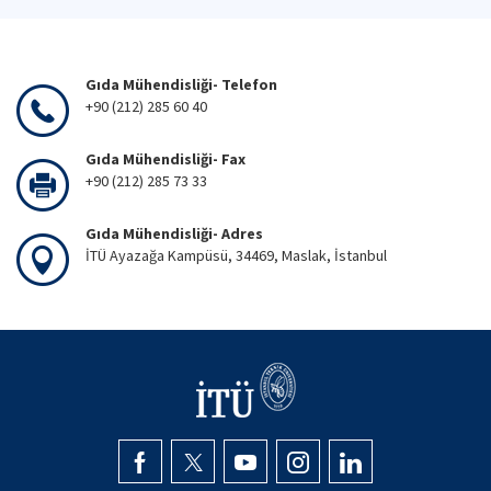
Gıda Mühendisliği- Telefon
+90 (212) 285 60 40
Gıda Mühendisliği- Fax
+90 (212) 285 73 33
Gıda Mühendisliği- Adres
İTÜ Ayazağa Kampüsü, 34469, Maslak, İstanbul