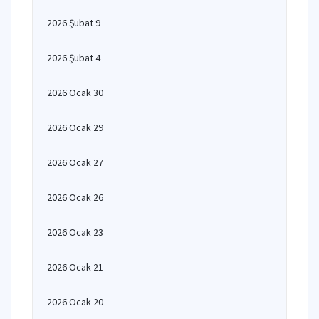
2026 Şubat 9
2026 Şubat 4
2026 Ocak 30
2026 Ocak 29
2026 Ocak 27
2026 Ocak 26
2026 Ocak 23
2026 Ocak 21
2026 Ocak 20