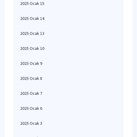
2025 Ocak 15
2025 Ocak 14
2025 Ocak 13
2025 Ocak 10
2025 Ocak 9
2025 Ocak 8
2025 Ocak 7
2025 Ocak 6
2025 Ocak 3