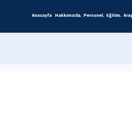
Anasayfa
Hakkımızda
Personel
Eğitim
Ara