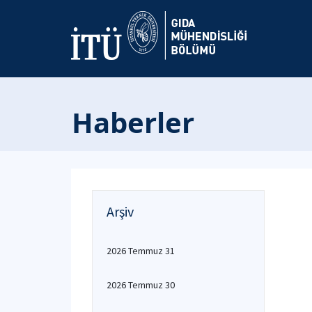
Haberler
Arşiv
2026 Temmuz 31
2026 Temmuz 30