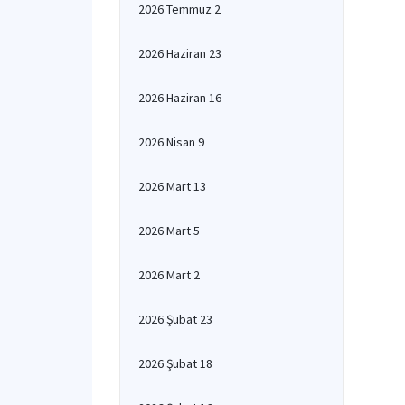
2026 Temmuz 2
2026 Haziran 23
2026 Haziran 16
2026 Nisan 9
2026 Mart 13
2026 Mart 5
2026 Mart 2
2026 Şubat 23
2026 Şubat 18