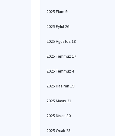
2025 Ekim 9
2025 Eylül 26
2025 Ağustos 18
2025 Temmuz 17
2025 Temmuz 4
2025 Haziran 19
2025 Mayıs 21
2025 Nisan 30
2025 Ocak 23