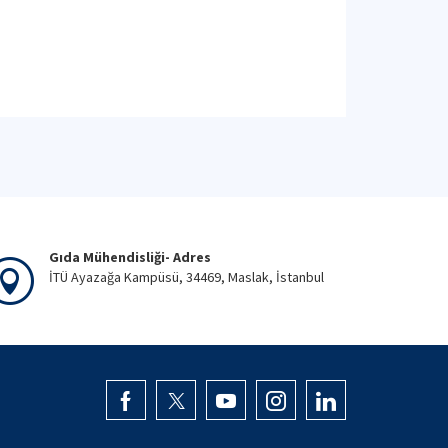
Gıda Mühendisliği- Adres
İTÜ Ayazağa Kampüsü, 34469, Maslak, İstanbul