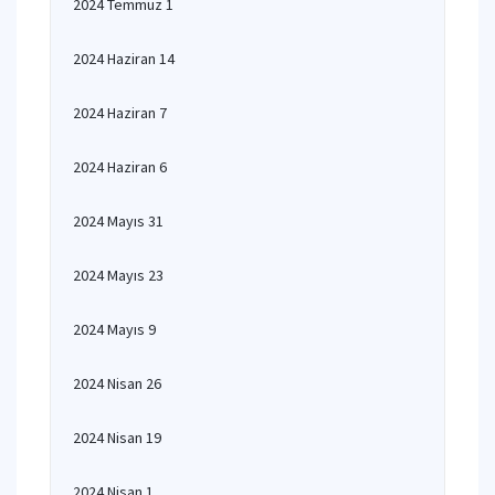
2024 Temmuz 1
2024 Haziran 14
2024 Haziran 7
2024 Haziran 6
2024 Mayıs 31
2024 Mayıs 23
2024 Mayıs 9
2024 Nisan 26
2024 Nisan 19
2024 Nisan 1