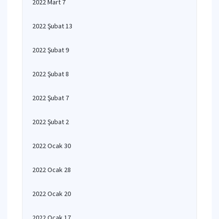
2022 Mart 7
2022 Şubat 13
2022 Şubat 9
2022 Şubat 8
2022 Şubat 7
2022 Şubat 2
2022 Ocak 30
2022 Ocak 28
2022 Ocak 20
2022 Ocak 17