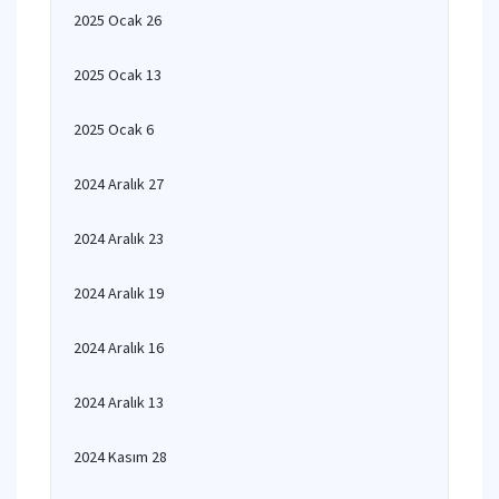
2025 Ocak 26
2025 Ocak 13
2025 Ocak 6
2024 Aralık 27
2024 Aralık 23
2024 Aralık 19
2024 Aralık 16
2024 Aralık 13
2024 Kasım 28