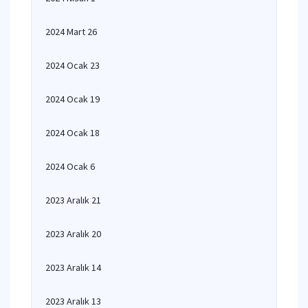
2024 Mart 26
2024 Ocak 23
2024 Ocak 19
2024 Ocak 18
2024 Ocak 6
2023 Aralık 21
2023 Aralık 20
2023 Aralık 14
2023 Aralık 13