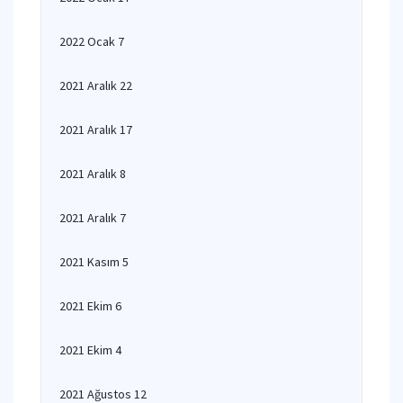
2022 Ocak 7
2021 Aralık 22
2021 Aralık 17
2021 Aralık 8
2021 Aralık 7
2021 Kasım 5
2021 Ekim 6
2021 Ekim 4
2021 Ağustos 12